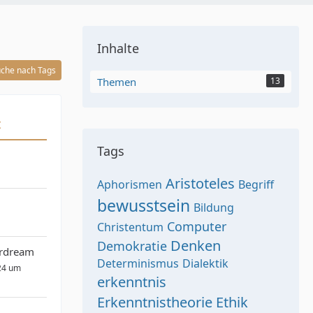
Inhalte
che nach Tags
Themen
13
t
Tags
Aristoteles
Aphorismen
Begriff
bewusstsein
Bildung
Computer
Christentum
Denken
Demokratie
erdream
Determinismus
Dialektik
24 um
erkenntnis
Erkenntnistheorie
Ethik