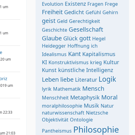
Existenz
Evolution
Fragen
Frege
21 um
Freiheit
Gedicht
Gefühl
Gehirn
geist
Geld
Gerechtigkeit
Gesellschaft
Geschichte
21 um
Glaube
gott
Glück
Hegel
Heidegger
Hoffnung
ich
e
Kant
Kapitalismus
Idealismus
020 um
KI
Kultur
Konstruktivismus
krieg
Kunst
künstliche Intelligenz
Logik
riz
Leben
liebe
Literatur
2019 um
Mensch
lyrik
Mathematik
Moral
Metaphysik
Menschheit
Musik
moralphilosophie
Natur
naturwissenschaft
Nietzsche
um 22:33
Objektivität
Ontologie
Philosophie
Pantheismus
 um 21:03