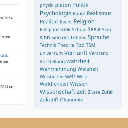
Politik
platon
physik
Psychologie
Realismus
Raum
um 08:54
Religion
Realität
Recht
Seele
Religionskritik
Schule
Sein
Sprache
sinn
Sinn des Lebens
019 um
Tod
Technik
Theorie
TSM
Vernunft
universum
Verstand
out...
wahrheit
Vorstellung
18 um
Wahrnehmung
Weisheit
welt
Weisheiten
Wille
Wirklichkeit
Wissen
 2014 um
Wissenschaft
Zeit
Zitate
Zufall
Zukunft
Ökonomie