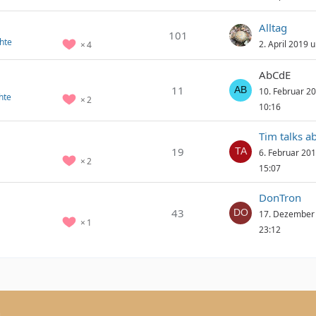
Alltag
101
hte
2. April 2019 
4
AbCdE
11
10. Februar 2
hte
2
10:16
Tim talks ab
19
6. Februar 20
2
15:07
DonTron
43
17. Dezember
1
23:12
n