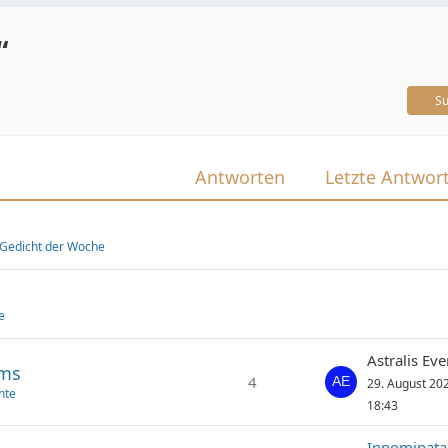
“
Su
Antworten
Letzte Antwor
: Gedicht der Woche
e
Astralis Ev
rms
4
29. August 20
hte
18:43
Innominata