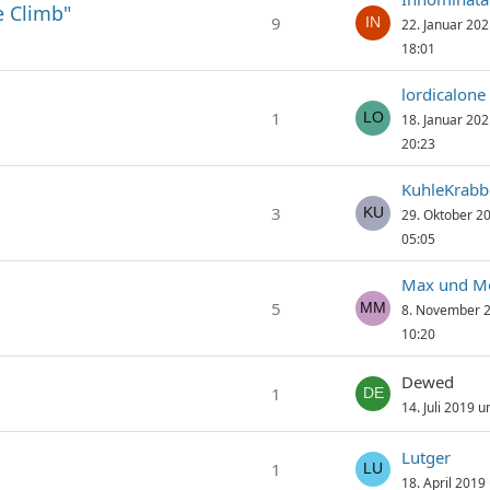
 Climb"
9
22. Januar 20
18:01
lordicalone
1
18. Januar 20
20:23
KuhleKrabb
3
29. Oktober 2
05:05
Max und Mo
5
8. November 
10:20
Dewed
1
14. Juli 2019 
Lutger
1
18. April 2019