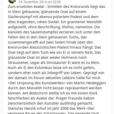
14. Dezember 2014 um 22:56
Zum ersetzten Avatar : Inmitten des Kreisrunds liegt das
in Stein gehauene, glänzende Oval auf einem
Säulenstumpf mit ebenso poliertem Podest und dem
alles tragenden, rohen Sockel. Ein granitener Monolith
aufgestellt, ohne Beschriftung, titellos, namenlos. Die
Kanülen des Säulenstumpfes verlieren sich unter den
Falten des in den Stein gehauenen Tuchs, das
zusammengerafft auf zwei Seiten hinab über den
kreisrunden klassizistischen Podest hinaus hängt. Das
Oval liegt auf dem Tuch wie ein Ei in seinem Nest. Das
glänzende Oval ist aber weder Hühnerei noch
Straussenei, sogar als Dinosaurier Ei wäre es zu klein.
Auch als Ei des Kolumbus lasse ich es nicht gelten,
sondern eher noch als Inbegriff von Leben. Geprägt von
der damals im Forum aktuellen Lektüre hätte für mich
<Der Ursprung des Kunstwerkes> von Martin Heideggers
durch den Monolith nicht besser repräsentiert werden
können. Am Bildschirm stellte ich es mit einem Klick
falschfarben als Avatar dar. Prager Freunde haben
zwischenzeitlich den Künstler ausfindig gemacht.
Stanizlav Hanzik schuf im Jahr 2008 das Werk <Der
verlorene Bauer des Schachspiel>. Das liegende Oval