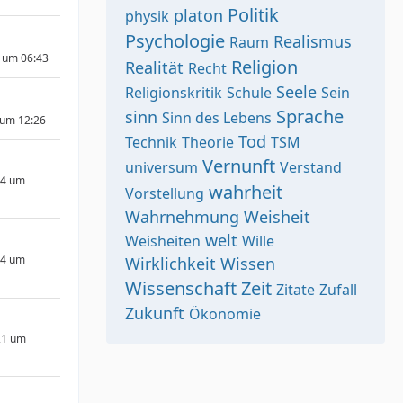
Politik
platon
physik
Psychologie
Realismus
Raum
5 um 06:43
Religion
Realität
Recht
Seele
Religionskritik
Schule
Sein
Sprache
sinn
Sinn des Lebens
 um 12:26
Tod
Technik
Theorie
TSM
Vernunft
universum
Verstand
24 um
wahrheit
Vorstellung
Wahrnehmung
Weisheit
welt
Weisheiten
Wille
24 um
Wirklichkeit
Wissen
Wissenschaft
Zeit
Zitate
Zufall
Zukunft
Ökonomie
21 um