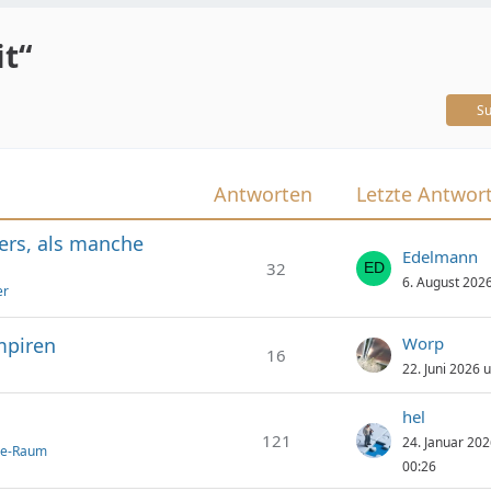
t“
Su
Antworten
Letzte Antwor
ers, als manche
Edelmann
32
6. August 202
er
mpiren
Worp
16
22. Juni 2026 
hel
121
24. Januar 20
ie-Raum
00:26