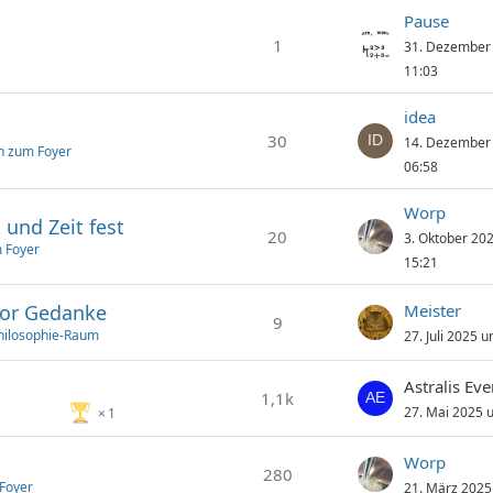
Pause
1
31. Dezember
11:03
idea
30
14. Dezember
n zum Foyer
06:58
Worp
 und Zeit fest
20
3. Oktober 20
 Foyer
15:21
vor Gedanke
Meister
9
Philosophie-Raum
27. Juli 2025 
Astralis Ev
1,1k
27. Mai 2025 
1
Worp
280
Foyer
21. März 2025