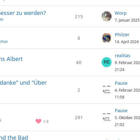
besser zu werden?
Worp
215
on
7. Januar 202
Philzer
6
ismus
14. April 2024
realitas
ns Albert
40
9. Februar 20
21:24
edanke" und "Über
Pause
2
4. Februar 20
11:58
Pause
291
5. Oktober 20
m
3
21:02
and the Bad