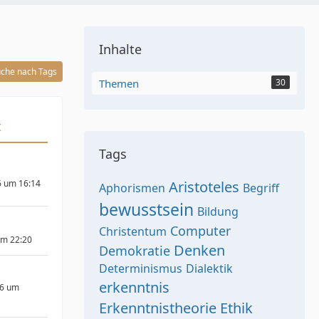
Inhalte
che nach Tags
Themen
30
t
Tags
6 um 16:14
Aristoteles
Aphorismen
Begriff
bewusstsein
Bildung
Computer
Christentum
um 22:20
Denken
Demokratie
Determinismus
Dialektik
erkenntnis
26 um
Erkenntnistheorie
Ethik