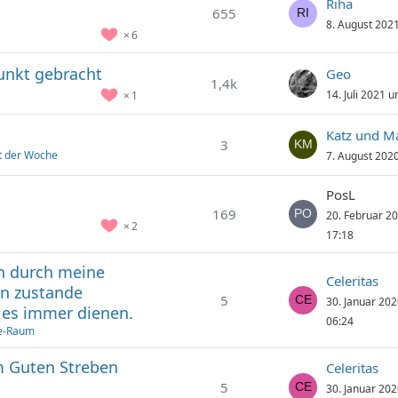
Riha
655
8. August 202
6
unkt gebracht
Geo
1,4k
14. Juli 2021 
1
Katz und M
3
rt der Woche
7. August 202
PosL
169
20. Februar 2
2
17:18
un durch meine
Celeritas
rn zustande
5
30. Januar 20
es immer dienen.
06:24
ie-Raum
m Guten Streben
Celeritas
5
30. Januar 20