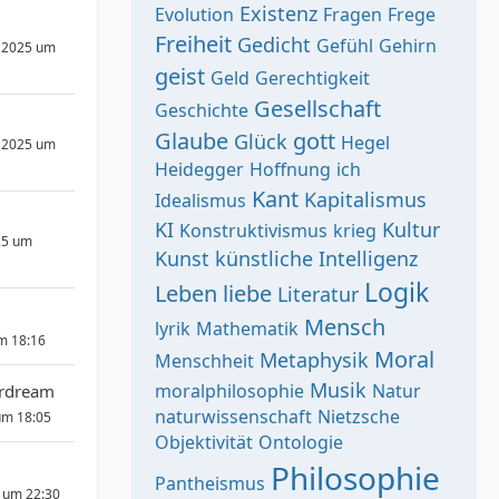
Existenz
Evolution
Fragen
Frege
Freiheit
Gedicht
Gefühl
Gehirn
 2025 um
geist
Geld
Gerechtigkeit
Gesellschaft
Geschichte
Glaube
gott
Glück
Hegel
 2025 um
Heidegger
Hoffnung
ich
Kant
Kapitalismus
Idealismus
KI
Kultur
Konstruktivismus
krieg
25 um
Kunst
künstliche Intelligenz
Logik
Leben
liebe
Literatur
Mensch
lyrik
Mathematik
um 18:16
Moral
Metaphysik
Menschheit
Musik
moralphilosophie
Natur
erdream
naturwissenschaft
Nietzsche
um 18:05
Objektivität
Ontologie
Philosophie
Pantheismus
 um 22:30