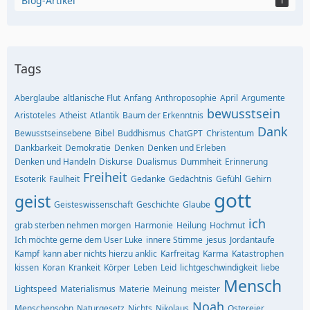
Blog-Artikel
1
Tags
Aberglaube
altlanische Flut
Anfang
Anthroposophie
April
Argumente
bewusstsein
Aristoteles
Atheist
Atlantik
Baum der Erkenntnis
Dank
Bewusstseinsebene
Bibel
Buddhismus
ChatGPT
Christentum
Dankbarkeit
Demokratie
Denken
Denken und Erleben
Denken und Handeln
Diskurse
Dualismus
Dummheit
Erinnerung
Freiheit
Esoterik
Faulheit
Gedanke
Gedächtnis
Gefühl
Gehirn
gott
geist
Geisteswissenschaft
Geschichte
Glaube
ich
grab sterben nehmen morgen
Harmonie
Heilung
Hochmut
Ich möchte gerne dem User Luke
innere Stimme
jesus
Jordantaufe
Kampf
kann aber nichts hierzu anklic
Karfreitag
Karma
Katastrophen
kissen
Koran
Krankeit
Körper
Leben
Leid
lichtgeschwindigkeit
liebe
Mensch
Lightspeed
Materialismus
Materie
Meinung
meister
Noah
Menschensohn
Naturgesetz
Nichts
Nikolaus
Ostereier