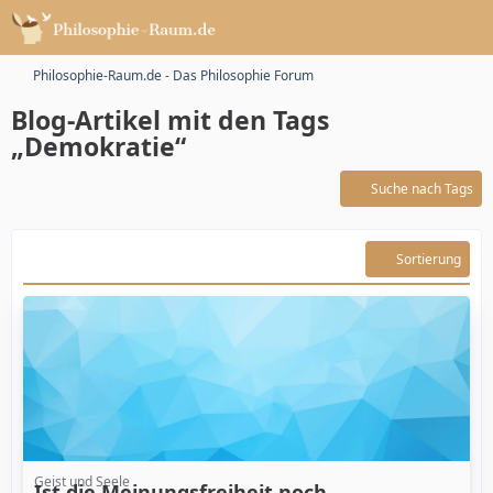
Philosophie-Raum.de - Das Philosophie Forum
Blog-Artikel mit den Tags
„Demokratie“
Suche nach Tags
Sortierung
Geist und Seele
Ist die Meinungsfreiheit noch