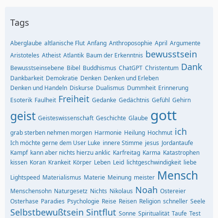
Tags
Aberglaube
altlanische Flut
Anfang
Anthroposophie
April
Argumente
bewusstsein
Aristoteles
Atheist
Atlantik
Baum der Erkenntnis
Dank
Bewusstseinsebene
Bibel
Buddhismus
ChatGPT
Christentum
Dankbarkeit
Demokratie
Denken
Denken und Erleben
Denken und Handeln
Diskurse
Dualismus
Dummheit
Erinnerung
Freiheit
Esoterik
Faulheit
Gedanke
Gedächtnis
Gefühl
Gehirn
gott
geist
Geisteswissenschaft
Geschichte
Glaube
ich
grab sterben nehmen morgen
Harmonie
Heilung
Hochmut
Ich möchte gerne dem User Luke
innere Stimme
jesus
Jordantaufe
Kampf
kann aber nichts hierzu anklic
Karfreitag
Karma
Katastrophen
kissen
Koran
Krankeit
Körper
Leben
Leid
lichtgeschwindigkeit
liebe
Mensch
Lightspeed
Materialismus
Materie
Meinung
meister
Noah
Menschensohn
Naturgesetz
Nichts
Nikolaus
Ostereier
Osterhase
Paradies
Psychologie
Reise
Reisen
Religion
schneller
Seele
Selbstbewußtsein
Sintflut
Sonne
Spiritualität
Taufe
Test