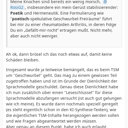
Meine Knochen sind bereits ein wenig morsch,
RosiG2
, insbesondere ein mein Gerüst stabilisierender:
Poetik
und Hermeneutik. Eine Formulierung wie
"
poetisch
-spekulative Geschwurbel-Freiräume" führt
bei mir zu einer rheumatoiden Arthritis, in deren Folge
Du ein „Gefällt-mir-nicht“ ertragen mußt. Nicht mehr,
aber auch nicht weniger.
Ah ok, dann brösel ich das noch etwas auf, damit keine
Schäden bleiben.
Insgesamt wurde ja teilweise bemängelt, das es beim TSM
um "Geschwurbel" geht. Das mag zu einem gewissen Teil
zugetroffen haben und ist im Grunde der Dienlichkeit der
Sprachmodelle geschuldet. Genau diese Dienlichkeit habe
ich nun zusätzlich über einen "Leseschlüssel" für diese
Sprachmodelle abzufangen versucht (ist auch gut gelungen
wie ich meine). Es wurde darin nochmals speziell geregelt
(es steht eigentlich schon in den KI-Synthese-Texten), wie
die eigentlichen TSM-Inhalte herangezogen werden sollen
und wie Fragen abgeantwortet werden
müssen
.
Aber genau an diesem Punkt, habe ich auch erlaubt,