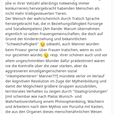
(die in ihrer Vielzahl allerdings notwendig immer
konkurrieren) hervorgebracht habenden Menschen als
nicht mehr triebgesteuerten Tieren.
Der Mensch der wahrscheinlich durch Tratsch Sprache
hervorgebracht hat, die in Beziehungsfähigkeit Fürsorge
und Sozialkompetenz [Am Rande: Warum übernahmen
eigentlich so selten Frauengemeinschaften, die doch auf
Grund der Kindererziehung und bekanntlichen
"Schwatzhaftigkeit"
(obwohl, auch Männer würden
beim Friseur gerne über Frauen tratschen, wenn es sich
nur geziemen würde)
resp. ihrer schönen auch und vor
allem ungeschminkten Münder dafür prädestiniert wären
nie die Kontrolle über die zwar starken, aber da
aggresiveren einzelgängerischeren sozial
"inkompetenteren" Männer???] mündete verlor im Verlauf
der kognitiven Revolution im Zuge der Mythenbildung und
damit der Möglichkeit größere Gruppen auszubilden,
territoriales Verhalten zu zeigen durch "Staatsgründungen"
[mit scheinbar wie nach Platos Wunsch- und
Wahrheitsvorstellung einem Philosophenkönig, Wächtern
und Arbeitern nach dem Mythos von Purusha mit Kasten,
die aus den Organen dieses menschenähnlichen Wesen