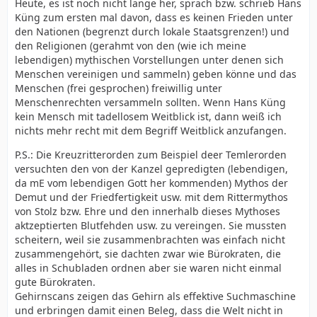
Heute, es ist noch nicht lange her, sprach bzw. schrieb Hans
Küng zum ersten mal davon, dass es keinen Frieden unter
den Nationen (begrenzt durch lokale Staatsgrenzen!) und
den Religionen (gerahmt von den (wie ich meine
lebendigen) mythischen Vorstellungen unter denen sich
Menschen vereinigen und sammeln) geben könne und das
Menschen (frei gesprochen) freiwillig unter
Menschenrechten versammeln sollten. Wenn Hans Küng
kein Mensch mit tadellosem Weitblick ist, dann weiß ich
nichts mehr recht mit dem Begriff Weitblick anzufangen.
P.S.: Die Kreuzritterorden zum Beispiel deer Temlerorden
versuchten den von der Kanzel gepredigten (lebendigen,
da mE vom lebendigen Gott her kommenden) Mythos der
Demut und der Friedfertigkeit usw. mit dem Rittermythos
von Stolz bzw. Ehre und den innerhalb dieses Mythoses
aktzeptierten Blutfehden usw. zu vereingen. Sie mussten
scheitern, weil sie zusammenbrachten was einfach nicht
zusammengehört, sie dachten zwar wie Bürokraten, die
alles in Schubladen ordnen aber sie waren nicht einmal
gute Bürokraten.
Gehirnscans zeigen das Gehirn als effektive Suchmaschine
und erbringen damit einen Beleg, dass die Welt nicht in