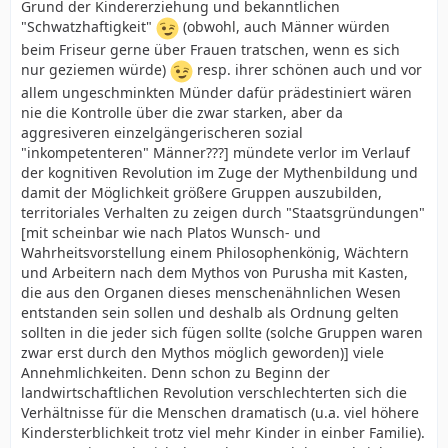
Grund der Kindererziehung und bekanntlichen
"Schwatzhaftigkeit"
(obwohl, auch Männer würden
beim Friseur gerne über Frauen tratschen, wenn es sich
nur geziemen würde)
resp. ihrer schönen auch und vor
allem ungeschminkten Münder dafür prädestiniert wären
nie die Kontrolle über die zwar starken, aber da
aggresiveren einzelgängerischeren sozial
"inkompetenteren" Männer???] mündete verlor im Verlauf
der kognitiven Revolution im Zuge der Mythenbildung und
damit der Möglichkeit größere Gruppen auszubilden,
territoriales Verhalten zu zeigen durch "Staatsgründungen"
[mit scheinbar wie nach Platos Wunsch- und
Wahrheitsvorstellung einem Philosophenkönig, Wächtern
und Arbeitern nach dem Mythos von Purusha mit Kasten,
die aus den Organen dieses menschenähnlichen Wesen
entstanden sein sollen und deshalb als Ordnung gelten
sollten in die jeder sich fügen sollte (solche Gruppen waren
zwar erst durch den Mythos möglich geworden)] viele
Annehmlichkeiten. Denn schon zu Beginn der
landwirtschaftlichen Revolution verschlechterten sich die
Verhältnisse für die Menschen dramatisch (u.a. viel höhere
Kindersterblichkeit trotz viel mehr Kinder in einber Familie).