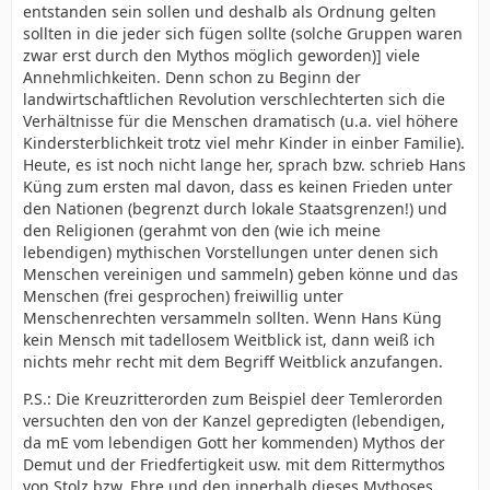
entstanden sein sollen und deshalb als Ordnung gelten
sollten in die jeder sich fügen sollte (solche Gruppen waren
zwar erst durch den Mythos möglich geworden)] viele
Annehmlichkeiten. Denn schon zu Beginn der
landwirtschaftlichen Revolution verschlechterten sich die
Verhältnisse für die Menschen dramatisch (u.a. viel höhere
Kindersterblichkeit trotz viel mehr Kinder in einber Familie).
Heute, es ist noch nicht lange her, sprach bzw. schrieb Hans
Küng zum ersten mal davon, dass es keinen Frieden unter
den Nationen (begrenzt durch lokale Staatsgrenzen!) und
den Religionen (gerahmt von den (wie ich meine
lebendigen) mythischen Vorstellungen unter denen sich
Menschen vereinigen und sammeln) geben könne und das
Menschen (frei gesprochen) freiwillig unter
Menschenrechten versammeln sollten. Wenn Hans Küng
kein Mensch mit tadellosem Weitblick ist, dann weiß ich
nichts mehr recht mit dem Begriff Weitblick anzufangen.
P.S.: Die Kreuzritterorden zum Beispiel deer Temlerorden
versuchten den von der Kanzel gepredigten (lebendigen,
da mE vom lebendigen Gott her kommenden) Mythos der
Demut und der Friedfertigkeit usw. mit dem Rittermythos
von Stolz bzw. Ehre und den innerhalb dieses Mythoses