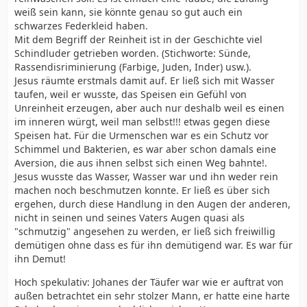
weiß sein kann, sie könnte genau so gut auch ein
schwarzes Federkleid haben.
Mit dem Begriff der Reinheit ist in der Geschichte viel
Schindluder getrieben worden. (Stichworte: Sünde,
Rassendisriminierung (Farbige, Juden, Inder) usw.).
Jesus räumte erstmals damit auf. Er ließ sich mit Wasser
taufen, weil er wusste, das Speisen ein Gefühl von
Unreinheit erzeugen, aber auch nur deshalb weil es einen
im inneren würgt, weil man selbst!!! etwas gegen diese
Speisen hat. Für die Urmenschen war es ein Schutz vor
Schimmel und Bakterien, es war aber schon damals eine
Aversion, die aus ihnen selbst sich einen Weg bahnte!.
Jesus wusste das Wasser, Wasser war und ihn weder rein
machen noch beschmutzen konnte. Er ließ es über sich
ergehen, durch diese Handlung in den Augen der anderen,
nicht in seinen und seines Vaters Augen quasi als
"schmutzig" angesehen zu werden, er ließ sich freiwillig
demütigen ohne dass es für ihn demütigend war. Es war für
ihn Demut!
Hoch spekulativ: Johanes der Täufer war wie er auftrat von
außen betrachtet ein sehr stolzer Mann, er hatte eine harte