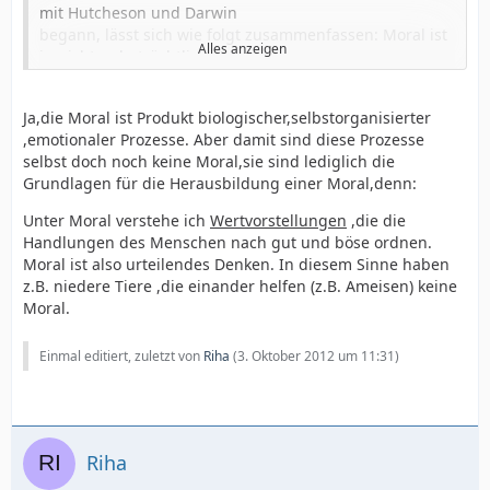
mit Hutcheson und Darwin
begann, lässt sich wie folgt zusammenfassen: Moral ist
Alles anzeigen
in nicht unbeträchtlichem
Maße das Produkt biologischer, selbstorganisierter und
emotionaler Prozesse.
und funktionieren genauso schnell wie unsere
Ja,die Moral ist Produkt biologischer,selbstorganisierter
Die Evolution bildete emotionale, instinkthafte
Wahrnehmung. Insofern verfügen
,emotionaler Prozesse. Aber damit sind diese Prozesse
Reaktionen auf Verhaltensweisen
Menschen tatsächlich über ein moralisches Organ,
selbst doch noch keine Moral,sie sind lediglich die
heraus, die uns befähigen, uns moralisch zu verhalten.
allerdings nur im übertragenen
Grundlagen für die Herausbildung einer Moral,denn:
Moral greift auf Mechanismen
Sinn. Wir brauchen Moralität nicht als etwas
zurück, die tief in unserer Natur verankert sind. So wie
ausschließlich »Übersinnliches« aufzufassen,
Unter Moral verstehe ich
Wertvorstellungen
,die die
unser Körper und
etwas, das nur durch Kultur, Ideologie und Religion
Handlungen des Menschen nach gut und böse ordnen.
zitat aus:
unser Gehirn »Bausteine« enthalten, die
entsteht und das Verstandeskräft
Moral ist also urteilendes Denken. In diesem Sinne haben
Sinneswahrnehmung ermöglichen, so
e, Abstraktionsvermögen und Sprache voraussetzt.
z.B. niedere Tiere ,die einander helfen (z.B. Ameisen) keine
besitzen wir von Natur aus Bausteine der Moralität.
Jan Verplaetse
, Der moralische Instinkt
, Über den
Moralität steht nicht
Moral.
Moralische Prozesse sind
natürlichen Ursprung unserer Moral
zur Disposition, sondern sie gehört zur
genauso physisch wie die sinnlichen, sind genauso
Grundausstattung des Menschen.
Einmal editiert, zuletzt von
Riha
(
3. Oktober 2012 um 11:31
)
natürlich wie Sehen oder Hören
Leseprobe hier
Riha