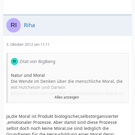
Riha
3. Oktober 2012 um 11:11
Zitat von BigBang
Natur und Moral
Die Wende im Denken über die menschliche Moral, die
mit Hutcheson und Darwin
begann, lässt sich wie folgt zusammenfassen: Moral ist
Alles anzeigen
in nicht unbeträchtlichem
Maße das Produkt biologischer, selbstorganisierter und
emotionaler Prozesse.
und funktionieren genauso schnell wie unsere
Ja,die Moral ist Produkt biologischer,selbstorganisierter
Die Evolution bildete emotionale, instinkthafte
Wahrnehmung. Insofern verfügen
,emotionaler Prozesse. Aber damit sind diese Prozesse
Reaktionen auf Verhaltensweisen
Menschen tatsächlich über ein moralisches Organ,
selbst doch noch keine Moral,sie sind lediglich die
heraus, die uns befähigen, uns moralisch zu verhalten.
allerdings nur im übertragenen
Grundlagen für die Herausbildung einer Moral,denn: