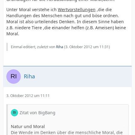
Moral greift auf Mechanismen
Sinn. Wir brauchen Moralität nicht als etwas
zurück, die tief in unserer Natur verankert sind. So wie
ausschließlich »Übersinnliches« aufzufassen,
Unter Moral verstehe ich
Wertvorstellungen
,die die
unser Körper und
etwas, das nur durch Kultur, Ideologie und Religion
Handlungen des Menschen nach gut und böse ordnen.
zitat aus:
unser Gehirn »Bausteine« enthalten, die
entsteht und das Verstandeskräft
Moral ist also urteilendes Denken. In diesem Sinne haben
Sinneswahrnehmung ermöglichen, so
e, Abstraktionsvermögen und Sprache voraussetzt.
z.B. niedere Tiere ,die einander helfen (z.B. Ameisen) keine
besitzen wir von Natur aus Bausteine der Moralität.
Jan Verplaetse
, Der moralische Instinkt
, Über den
Moralität steht nicht
Moral.
Moralische Prozesse sind
natürlichen Ursprung unserer Moral
zur Disposition, sondern sie gehört zur
genauso physisch wie die sinnlichen, sind genauso
Grundausstattung des Menschen.
Einmal editiert, zuletzt von
Riha
(
3. Oktober 2012 um 11:31
)
natürlich wie Sehen oder Hören
Leseprobe hier
Riha
3. Oktober 2012 um 11:11
Zitat von BigBang
Natur und Moral
Die Wende im Denken über die menschliche Moral, die